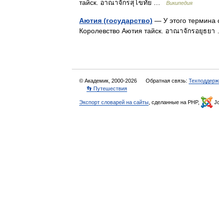
тайск. อาณาจักรสุโขทัย …
Википедия
Аютия (государство)
— У этого термина с
Королевство Аютия тайск. อาณาจักรอยุธย
© Академик, 2000-2026
Обратная связь:
Техподдерж
👣 Путешествия
Экспорт словарей на сайты
, сделанные на PHP,
Jo