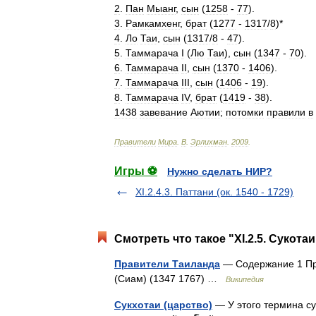
2
.
Пан
Мыанг
,
сын
(
1258
-
77
).
3
.
Рамкамхенг
,
брат
(
1277
-
1317
/
8
)*
4
.
Ло
Таи
,
сын
(
1317
/
8
-
47
).
5
.
Таммарача
I
(
Лю
Таи
),
сын
(
1347
-
70
).
6
.
Таммарача
II
,
сын
(
1370
-
1406
).
7
.
Таммарача
III
,
сын
(
1406
-
19
).
8
.
Таммарача
IV
,
брат
(
1419
-
38
).
1438
завевание
Аютии
;
потомки
правили
в
Правители
Мира
.
В
.
Эрлихман
.
2009
.
Игры ⚽
Нужно сделать НИР?
XI.2.4.3. Паттани (ок. 1540 - 1729)
Смотреть что такое "XI.2.5. Сукотаи
Правители Таиланда
— Содержание 1 Пра
(Сиам) (1347 1767) …
Википедия
Сукхотаи (царство)
— У этого термина су