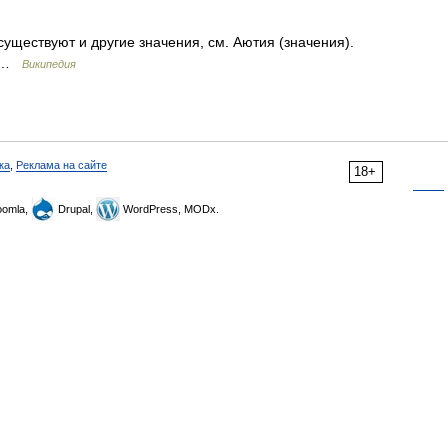
уществуют и другие значения, см. Аютия (значения).
า …
Википедия
ка
,
Реклама на сайте
18+
omla,
Drupal,
WordPress, MODx.