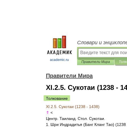
Словари и энциклоп
academic.ru
Правители Мира
Толк
Правители Мира
XI.2.5. Сукотаи (1238 - 1
Толкование
XI
.
2
.
5
.
Сукотаи
(
1238
-
1438
)
⇑
<
Центр
.
Таиланд
.
Стол
.
Сукотаи
.
1
.
Шри
Индрадитья
(
Банг
Кланг
Тао
) (
1238